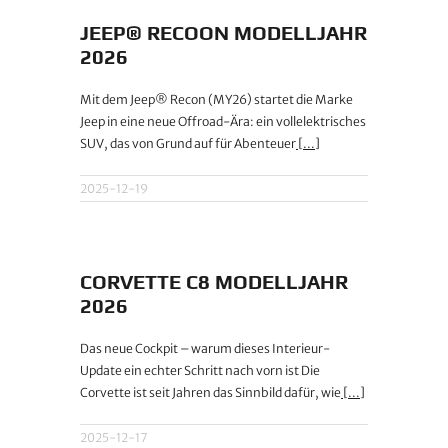
JEEP® RECOON MODELLJAHR
2026
Mit dem Jeep® Recon (MY26) startet die Marke
Jeep in eine neue Offroad-Ära: ein vollelektrisches
SUV, das von Grund auf für Abenteuer
[...]
2025-12-19
CORVETTE C8 MODELLJAHR
2026
Das neue Cockpit – warum dieses Interieur-
Update ein echter Schritt nach vorn ist Die
Corvette ist seit Jahren das Sinnbild dafür, wie
[...]
2025-12-17