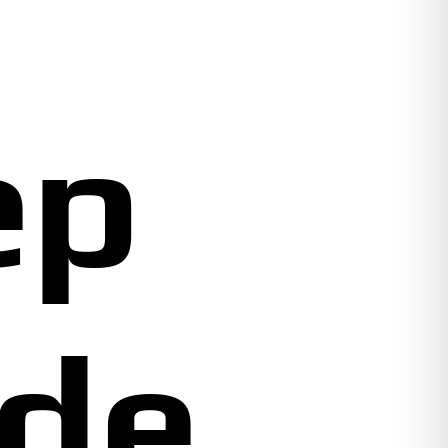
ep
de