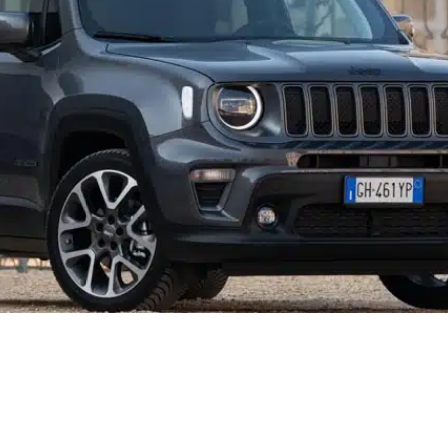
pass
Grand Cherokee
Wagoneer S
egade
Wrangler