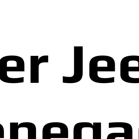
er Je
enega