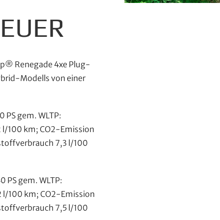
TEUER
Jeep® Renegade 4xe Plug-
ybrid-Modells von einer
90 PS gem. WLTP:
2 l/100 km; CO2-Emission
stoffverbrauch 7,3 l/100
40 PS gem. WLTP:
2 l/100 km; CO2-Emission
stoffverbrauch 7,5 l/100