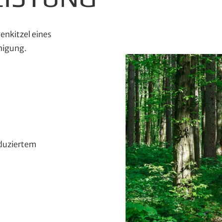
enkitzel eines
unigung.
duziertem