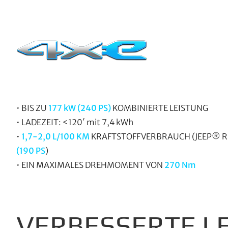
• BIS ZU
177 kW (240 PS)
KOMBINIERTE LEISTUNG
• LADEZEIT: <120′ mit 7,4 kWh
•
1,7-2,0 L/100 KM
KRAFTSTOFFVERBRAUCH (JEEP® R
(190 PS
)​
• EIN MAXIMALES DREHMOMENT VON
270 Nm
VERBESSERTE L