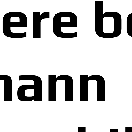
ere b
mann