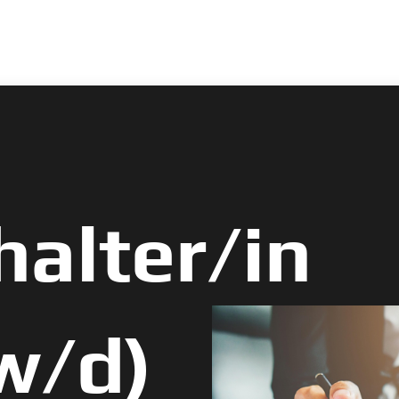
alter/in
w/d)