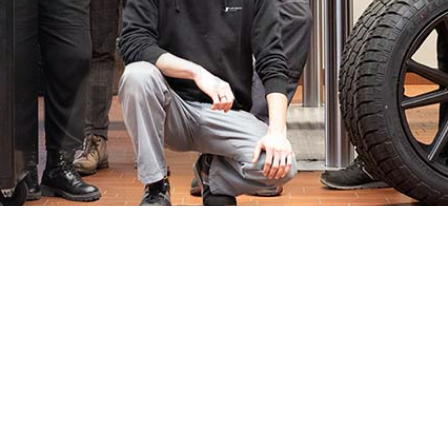
pass
Grand Cherokee
Wagoneer S
egade
Wrangler