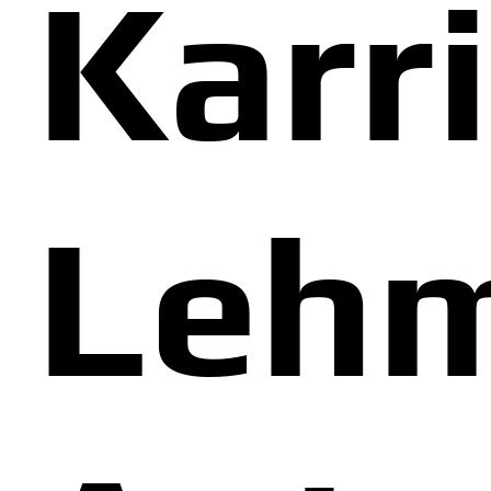
Karri
Leh