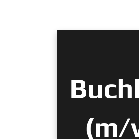
Buchh
(m/