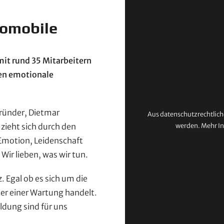
tomobile
it rund 35 Mitarbeitern
ren emotionale
ründer, Dietmar
Aus datenschutzrechtlich
zieht sich durch den
werden. Mehr In
 Emotion, Leidenschaft
Wir lieben, was wir tun.
 Egal ob es sich um die
er einer Wartung handelt.
ldung sind für uns