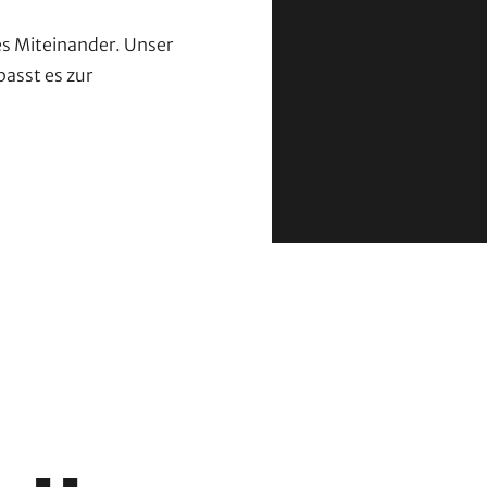
es Miteinander. Unser
Sie sehen gerade einen P
passt es zur
zuzugreifen, klicken Sie