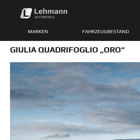
Zum
Inhalt
springen
MARKEN
FAHRZEUGBESTAND
GIULIA QUADRIFOGLIO „ORO“
Zeige
grösseres
Bild
Ave