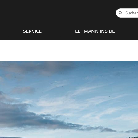
Suche
nach:
SERVICE
LEHMANN INSIDE
nger
Gladiator
Wagoneer