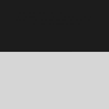
Sie sehen gerade einen Platzhalterinhalt von
Standard
.
Um auf den eigentlichen Inhalt zuzugreifen, klicken Sie auf
den Button unten. Bitte beachten Sie, dass dabei Daten an
Drittanbieter weitergegeben werden.
Inhalt entsperren
Weitere Informationen
Aus datenschutzrechtlichen Gründen benötigt
Google Maps Ihre Einwilligung um geladen zu
werden. Mehr Informationen finden Sie unter
Datenschutzerklärung
.
AKZEPTIEREN