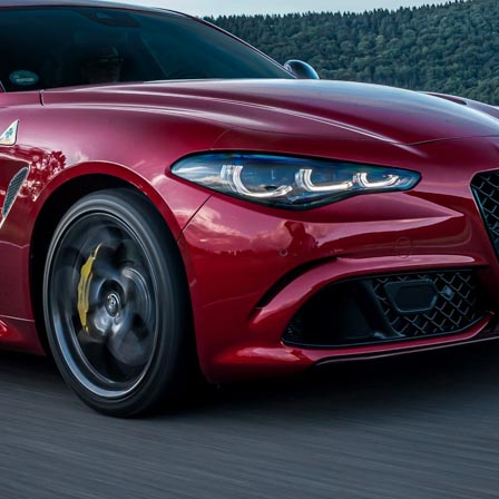
pass
Grand Cherokee
Wagoneer S
egade
Wrangler