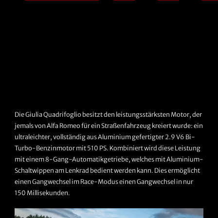
Die Giulia Quadrifoglio besitzt den leistungsstärksten Motor, der
jemals von Alfa Romeo für ein Straßenfahrzeug kreiert wurde: ein
ultraleichter, vollständig aus Aluminium gefertigter 2.9 V6 Bi-
Turbo-Benzinmotor mit 510 PS. Kombiniert wird diese Leistung
mit einem 8-Gang-Automatikgetriebe, welches mit Aluminium-
Schaltwippen am Lenkrad bedient werden kann. Dies ermöglicht
einen Gangwechsel im Race-Modus einen Gangwechsel in nur
150 Millisekunden.