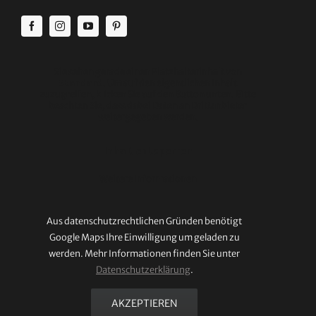
Sie sehen gerade einen Platzhalterinhalt von
Standard
. Um auf den eigentlichen Inhalt
zuzugreifen, klicken Sie auf den Button unten. Bitte
beachten Sie, dass dabei Daten an Drittanbieter
weitergegeben werden.
Inhalt entsperren
Weitere Informationen
Aus datenschutzrechtlichen Gründen benötigt
Google Maps Ihre Einwilligung um geladen zu
werden. Mehr Informationen finden Sie unter
Datenschutzerklärung
.
AKZEPTIEREN