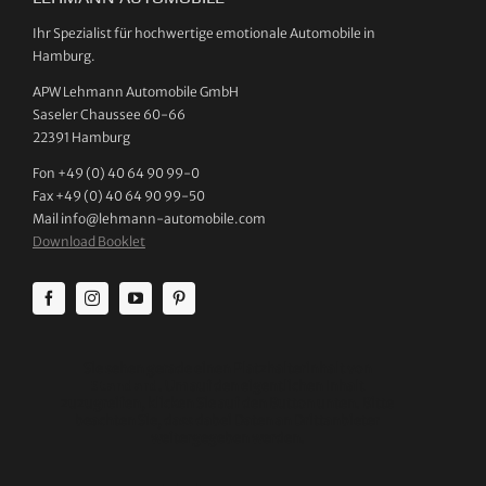
Ihr Spezialist für hochwertige emotionale Automobile in
Hamburg.
APW Lehmann Automobile GmbH
Saseler Chaussee 60-66
22391 Hamburg
Fon +49 (0) 40 64 90 99-0
Fax +49 (0) 40 64 90 99-50
Mail info@lehmann-automobile.com
Download Booklet
Sie sehen gerade einen Platzhalterinhalt von
Standard
. Um auf den eigentlichen Inhalt
zuzugreifen, klicken Sie auf den Button unten. Bitte
beachten Sie, dass dabei Daten an Drittanbieter
weitergegeben werden.