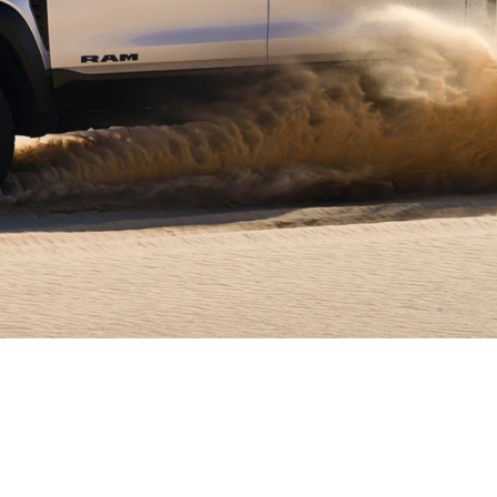
pass
Grand Cherokee
Wagoneer S
egade
Wrangler