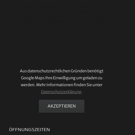
Sie sehen gerade einen Platzhalterinhalt von
Standard
. Um auf den eigentlichen Inhalt
zuzugreifen, klicken Sie auf den Button unten. Bitte
beachten Sie, dass dabei Daten an Drittanbieter
weitergegeben werden.
Inhalt entsperren
Weitere Informationen
Aus datenschutzrechtlichen Gründen benötigt
Google Maps Ihre Einwilligung um geladen zu
werden. Mehr Informationen finden Sie unter
Datenschutzerklärung
.
AKZEPTIEREN
ÖFFNUNGSZEITEN